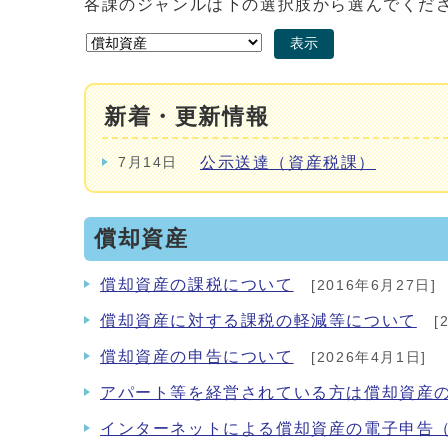
各課のジャンルは下の選択肢から選んでくだ
表示
新着・更新情報
公示送達（資産税課）
7月14日
償却資産
償却資産の課税について
[2016年6月27日]
償却資産に対する課税の軽減等について
[
償却資産の申告について
[2026年4月1日]
アパート等を経営されている方は償却資産
インターネットによる償却資産の電子申告（e