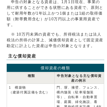
申告の対象となる資産は、1月1日現在、事業の
用に供することができる状態にある資産で、原則と
して耐用年数が1年以上かつ1個または1組の取得価
額（附帯費用含む）が10万円以上の事業用資産で
す。
※ 10万円未満の資産でも、所得税法または法人
税法の所得の計算上、減価償却資産として固定資産
勘定に計上した資産は申告の対象となります。
主な償却資産
償却資産の種類
種類
申告対象となる主な償却資
産の例示
1 構築物
門、塀、擁壁、フェンス、
（建築付属設備を含む）
構内舗装（駐車場舗装
等）、自転車・自動車置
場、庭園、緑化施設、看
板、屋外給排水設備、LAN