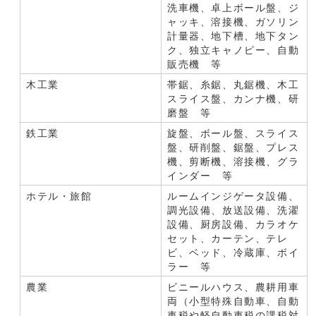
洗車機、卓上ボール盤、ジ
ャッキ、溶接機、ガソリン
計量器、地下槽、地下タン
ク、独立キャノピー、自動
販売機 等
木工業
帯鋸、糸鋸、丸鋸機、木工
スライス盤、カンナ機、研
磨盤 等
鉄工業
旋盤、ボール盤、スライス
盤、研削盤、鋸盤、プレス
機、剪断機、溶接機、グラ
インダー 等
ホテル・旅館
ルームインジゲータ設備、
調光設備、放送設備、洗濯
設備、厨房設備、カラオケ
セット、カーテン、テレ
ビ、ベッド、冷蔵庫、ボイ
ラー 等
農業
ビニールハウス、農耕用車
両（小型特殊自動車、自動
車税や軽自動車税の課税対