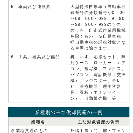
5 車両及び運搬具
大型特殊自動車（自動車登
録番号の分類番号が0、00
～09、000～099、9、90
～99、900～999のもの）
のうち、自走式作業用機械
を除くもの ※自動車税、
軽自動車税の課税対象とな
る車両は除きます。
6 工具、器具及び備品
机、いす、応接セット、陳
列ケース、ロッカー、エア
コン、複写機、ファクス、
パソコン、電話機器（交換
機）、レジスター、テレ
ビ、医療機器、理美容器
具、看板（ネオンサイ
ン）、自動販売機 等
業種別の主な償却資産の一例
業種名
主な対象資産の例示
各業種共通のもの
外構工事（門、塀・フェン