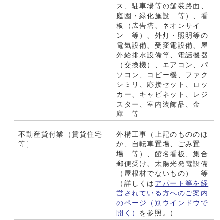
ス、駐車場等の舗装路面、
庭園・緑化施設 等）、看
板（広告塔、ネオンサイ
ン 等）、外灯・照明等の
電気設備、受変電設備、屋
外給排水設備等、電話機器
（交換機）、エアコン、パ
ソコン、コピー機、ファク
シミリ、応接セット、ロッ
カー、キャビネット、レジ
スター、室内装飾品、金
庫 等
不動産貸付業（賃貸住宅
外構工事（上記のもののほ
等）
か、自転車置場、ごみ置
場 等）、館名看板、集合
郵便受け、太陽光発電設備
（屋根材でないもの） 等
（詳しくは
アパート等を経
営されている方へのご案内
のページ
（別ウインドウで
開く）
を参照。）