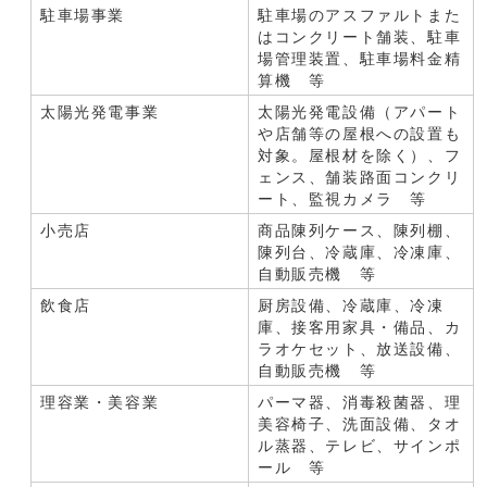
駐車場事業
駐車場のアスファルトまた
はコンクリート舗装、駐車
場管理装置、駐車場料金精
算機 等
太陽光発電事業
太陽光発電設備（アパート
や店舗等の屋根への設置も
対象。屋根材を除く）、フ
ェンス、舗装路面コンクリ
ート、監視カメラ 等
小売店
商品陳列ケース、陳列棚、
陳列台、冷蔵庫、冷凍庫、
自動販売機 等
飲食店
厨房設備、冷蔵庫、冷凍
庫、接客用家具・備品、カ
ラオケセット、放送設備、
自動販売機 等
理容業・美容業
パーマ器、消毒殺菌器、理
美容椅子、洗面設備、タオ
ル蒸器、テレビ、サインポ
ール 等