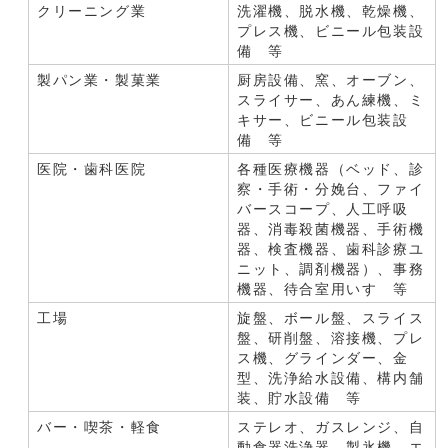
クリーニング業
洗濯機、脱水機、乾燥機、
プレス機、ビニール包装設
備 等
製パン業・製菓業
厨房設備、窯、オーブン、
スライサー、あん練機、ミ
キサー、ビニール包装設
備 等
医院・歯科医院
各種医療機器（ベッド、診
察・手術・分娩台、ファイ
バースコープ、人工呼吸
器、消毒殺菌機器、手術機
器、検査機器、歯科診療ユ
ニット、調剤機器）、事務
機器、待合室用いす 等
工場
旋盤、ボール盤、スライス
盤、研削盤、溶接機、プレ
ス機、グラインダー、金
型、洗浄給水設備、構内舗
装、貯水設備 等
バー・喫茶・軽食
ステレオ、ガスレンジ、自
動食器洗浄器、製氷機、エ