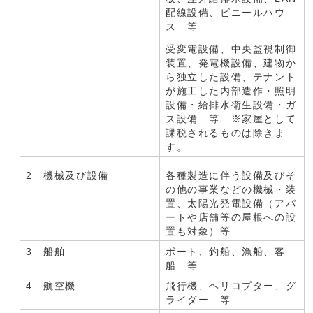
配線設備、ビニールハウ
ス 等
受変電設備、中央監視制御
装置、発電機設備、建物か
ら独立した設備、テナント
が施工した内部造作・照明
設備・給排水衛生設備・ガ
ス設備 等 ※家屋として
課税されるものは除きま
す。
2 機械及び設備
各種製造に伴う設備及びそ
の他の事業などの機械・装
置、太陽光発電設備（アパ
ートや店舗等の屋根への設
置も対象）等
3 船舶
ボート、釣船、漁船、客
船 等
4 航空機
飛行機、ヘリコプター、グ
ライダー 等