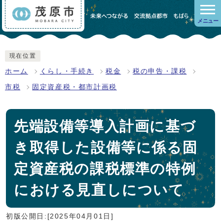
メニュー
現在位置
ホーム
くらし・手続き
税金
税の申告・課税
市税
固定資産税・都市計画税
先端設備等導入計画に基づ
き取得した設備等に係る固
定資産税の課税標準の特例
における見直しについて
初版公開日:[2025年04月01日]