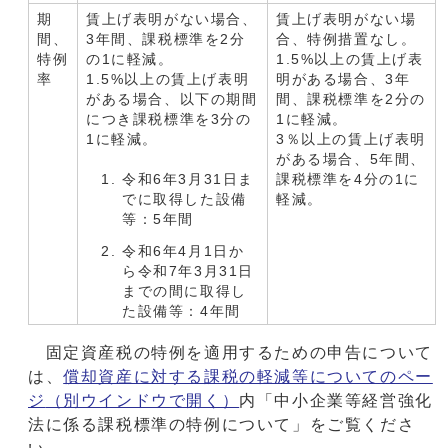
期
賃上げ表明がない場合、
賃上げ表明がない場
間、
3年間、課税標準を2分
合、特例措置なし。
特例
の1に軽減。
1.5%以上の賃上げ表
率
1.5%以上の賃上げ表明
明がある場合、3年
がある場合、以下の期間
間、課税標準を2分の
につき課税標準を3分の
1に軽減。
1に軽減。
3％以上の賃上げ表明
がある場合、5年間、
令和6年3月31日ま
課税標準を4分の1に
でに取得した設備
軽減。
等：5年間
令和6年4月1日か
ら令和7年3月31日
までの間に取得し
た設備等：4年間
固定資産税の特例を適用するための申告について
は、
償却資産に対する課税の軽減等についてのペー
ジ
（別ウインドウで開く）
内「中小企業等経営強化
法に係る課税標準の特例について」をご覧くださ