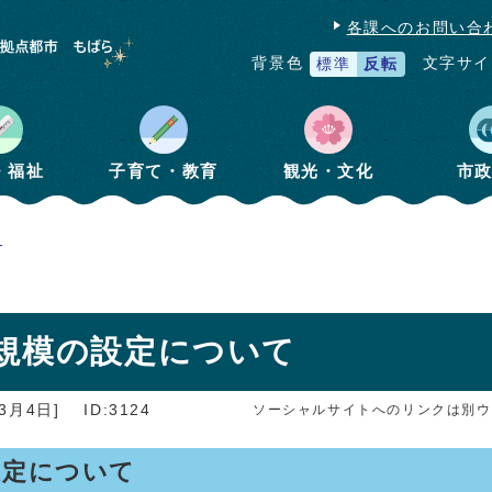
各課へのお問い合
文字サイ
背景色
標準
反転
・福祉
子育て・教育
観光・文化
市
育
規模の設定について
3月4日]
ID:3124
ソーシャルサイトへのリンクは別ウ
設定について