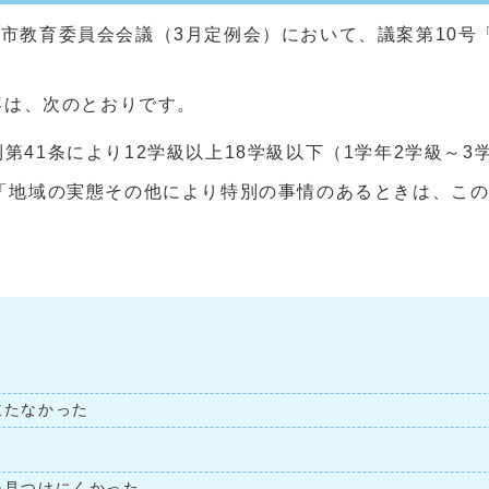
茂原市教育委員会会議（3月定例会）において、議案第10
容は、次のとおりです。
第41条により12学級以上18学級以下（1学年2学級～3
「地域の実態その他により特別の事情のあるときは、この
。
立たなかった
見つけにくかった