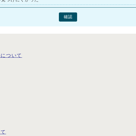
確認
料について
いて