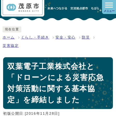
メニュー
現在位置
ホーム
くらし・手続き
安全・安心
防災
災害協定
双葉電子工業株式会社と
「ドローンによる災害応急
対策活動に関する基本協
定」を締結しました
初版公開日:[2016年11月28日]