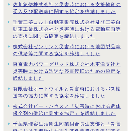
佐川急便株式会社と災害時における支援物資の
受入及び配送等に関する協定を締結しました
千葉三菱コルト自動車販売株式会社及び三菱自
動車工業株式会社と災害時における電動車両等
の支援に関する協定を締結しました
株式会社ゼンリンと災害時における地図製品等
の供給等に関する協定を締結しました
東京電力パワーグリッド株式会社木更津支社と
災害時における迅速な停電復旧のための協定を
締結しました
有限会社オートウィルと災害時におけるバス輸
送等の協力に関する協定を締結しました
株式会社ビー・ハウスと「災害時における遺体
保全剤の供給に関する協定」を締結しました
千葉県理容生活衛生同業組合長生支部と「災害
時における理容生活衛生関係業務の提供に関す