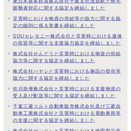
東日本旅客鉄道株式会社千葉支社茂原駅と帰宅
困難者対応に関する協定を締結しました
災害時における物資の供給等の協力に関する協
定の細則に係る覚書を締結しました
SOUセレモニー株式会社と災害時における遺体
の収容等に関する支援協力協定を締結しました
株式会社せんどうと災害時における物資の供給
協力等に関する協定を締結しました
株式会社ハヤシと災害時における施設の提供等
協力に関する協定を締結しました
佐川急便株式会社と災害時における支援物資の
受入及び配送等に関する協定を締結しました
千葉三菱コルト自動車販売株式会社及び三菱自
動車工業株式会社と災害時における電動車両等
の支援に関する協定を締結しました
株式会社ゼンリンと災害時における地図製品等