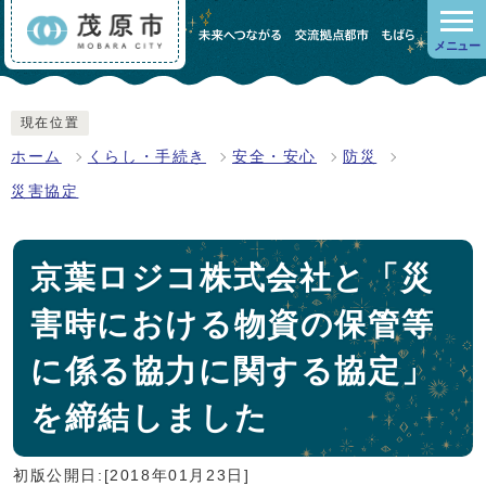
メニュー
現在位置
ホーム
くらし・手続き
安全・安心
防災
災害協定
京葉ロジコ株式会社と「災
害時における物資の保管等
に係る協力に関する協定」
を締結しました
初版公開日:[2018年01月23日]