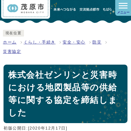
メニュー
現在位置
ホーム
くらし・手続き
安全・安心
防災
災害協定
株式会社ゼンリンと災害時
における地図製品等の供給
等に関する協定を締結しま
した
初版公開日:[2020年12月17日]