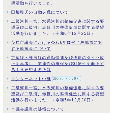
望活動を行いました。
田畑毅氏の自動失職について
二級河川一宮川水系河川の整備促進に関する要
望及び二級河川赤目川の整備促進に関する要望
活動を行いました。（令和6年12月25日）
茂原市議会における令和6年能登半島地震に対
する義援金について
京葉線・外房線の通勤快速及び快速のダイヤ改
正を再考し、速達性の確保及び利便性を向上す
るよう要望する決議
インターネット中継
別ウィンドウで開く
二級河川一宮川水系河川の整備促進に関する要
望及び二級河川赤目川の整備促進に関する要望
活動を行いました。（令和5年12月20日）
市議会議員の訃報について