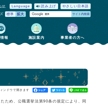
わせ
Language
読み上げ
やさしい日本語
ズ
標準
拡大
サイト内検索
政情報
施設案内
事業者の方へ
ィンドウで開きます
たため、公職選挙法第90条の規定により、同