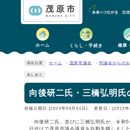
健康
ホーム
くらし・手続き
ホーム
茂原市議会
市議会からの
現在位置
あしあと
向後研二氏・三橋弘明氏
初版公開日:[2023年04月01日]
更新日：[2023年
向後研二氏、並びに三橋弘明氏が、令和5年
日付けで茂原市議会議員を自動失職しまし