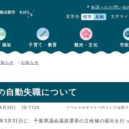
各課へのお問い合
文字サイ
背景色
標準
反転
・福祉
子育て・教育
観光・文化
市
お知らせ
お知らせ
の自動失職について
4月3日]
ID:7720
ソーシャルサイトへのリンクは別ウ
3月31日に、千葉県議会議員選挙の立候補の届出を行っ
た。