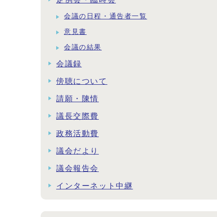
会議の日程・通告者一覧
意見書
会議の結果
会議録
傍聴について
請願・陳情
議長交際費
政務活動費
議会だより
議会報告会
インターネット中継