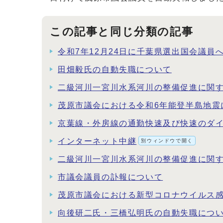
この記事と同じ分類の記事
令和7年12月24日に千葉県選出国会議員
田畑毅氏の自動失職について
二級河川一宮川水系河川の整備促進に関す
茂原市議会における令和6年能登半島地震
京葉線・外房線の通勤快速及び快速のダ
インターネット中継
別ウィンドウで開く
二級河川一宮川水系河川の整備促進に関す
市議会議員の訃報について
茂原市議会における新型コロナウイルス
向後研二氏・三橋弘明氏の自動失職につ