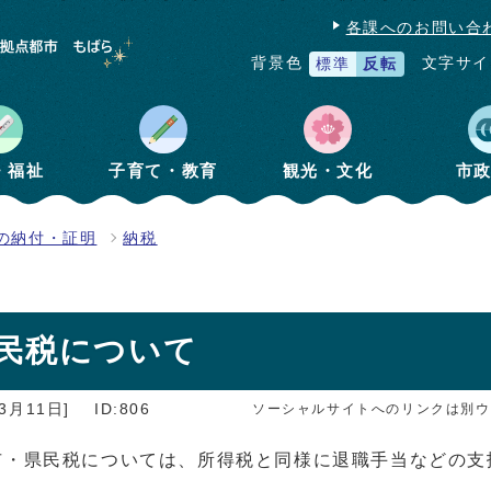
各課へのお問い合
文字サイ
背景色
標準
反転
・福祉
子育て・教育
観光・文化
市
の納付・証明
納税
民税について
3月11日]
ID:806
ソーシャルサイトへのリンクは別ウ
市・県民税については、所得税と同様に退職手当などの支