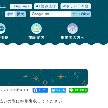
わせ
Language
読み上げ
やさしい日本語
ズ
標準
拡大
サイト内検索
政情報
施設案内
事業者の方へ
ィンドウで開きます
払いの際に特別徴収してください。