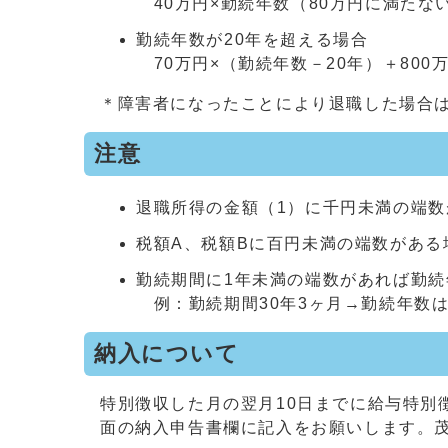
40万円×勤続年数（80万円に満たな
勤続年数が20年を超える場合
70万円×（勤続年数－20年）＋800
＊障害者になったことにより退職した場合は
注意
退職所得の金額（1）に千円未満の端
税額A、税額Bに百円未満の端数があ
勤続期間に1年未満の端数があれば勤続
例：勤続期間30年3ヶ月→勤続年数は
納入について
特別徴収した月の翌月10日までに給与特別
面の納入申告書欄に記入をお願いします。