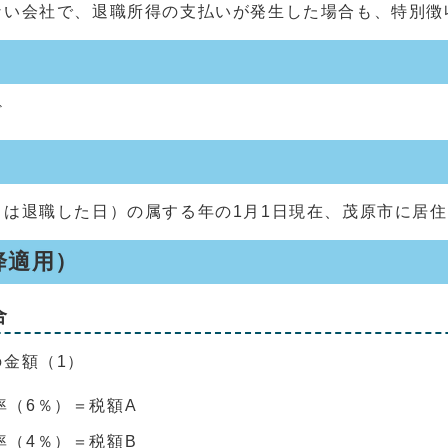
ない会社で、退職所得の支払いが発生した場合も、特別徴
ど
は退職した日）の属する年の1月1日現在、茂原市に居
降適用）
合
金額（1）
率（6％）＝税額A
率（4％）＝税額B