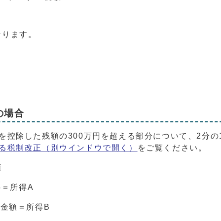
なります。
の場合
を控除した残額の300万円を超える部分について、2分
る税制改正
（別ウインドウで開く）
をご覧ください。
額
5＝所得A
の金額＝所得B