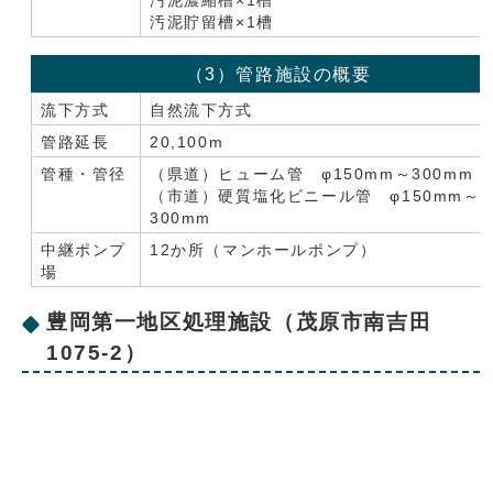
汚泥濃縮槽×1槽
汚泥貯留槽×1槽
（3）管路施設の概要
流下方式
自然流下方式
管路延長
20,100m
管種・管径
（県道）ヒューム管 φ150mm～300mm
（市道）硬質塩化ビニール管 φ150mm～
300mm
中継ポンプ
12か所（マンホールポンプ）
場
豊岡第一地区処理施設（茂原市南吉田
1075-2）