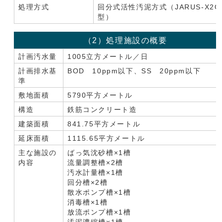
処理方式
回分式活性汚泥方式（JARUS-X2G
型）
（2）処理施設の概要
計画汚水量
1005立方メートル／日
計画排水基
BOD 10ppm以下、SS 20ppm以下
準
敷地面積
5790平方メートル
構造
鉄筋コンクリート造
建築面積
841.75平方メートル
延床面積
1115.65平方メートル
主な施設の
ばっ気沈砂槽×1槽
内容
流量調整槽×2槽
汚水計量槽×1槽
回分槽×2槽
散水ポンプ槽×1槽
消毒槽×1槽
放流ポンプ槽×1槽