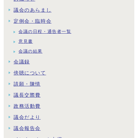
議会のあらまし
定例会・臨時会
会議の日程・通告者一覧
意見書
会議の結果
会議録
傍聴について
請願・陳情
議長交際費
政務活動費
議会だより
議会報告会