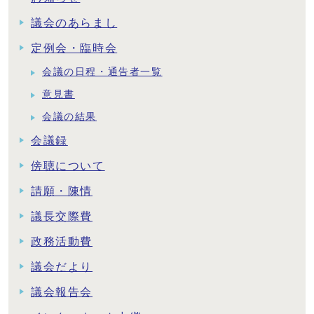
議会のあらまし
定例会・臨時会
会議の日程・通告者一覧
意見書
会議の結果
会議録
傍聴について
請願・陳情
議長交際費
政務活動費
議会だより
議会報告会