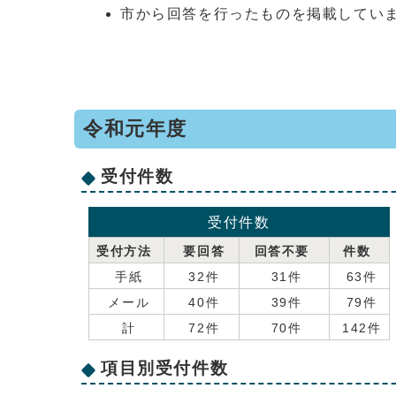
市から回答を行ったものを掲載してい
令和元年度
受付件数
受付件数
受付方法
要回答
回答不要
件数
手紙
32件
31件
63件
メール
40件
39件
79件
計
72件
70件
142件
項目別受付件数