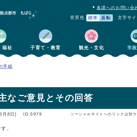
各課へのお問い合
文字サイ
背景色
標準
反転
・福祉
子育て・教育
観光・文化
市
の手紙
主なご意見とその回答
3月8日]
ID:5979
ソーシャルサイトへのリンクは別ウ
です。