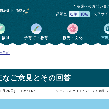
各課へのお問い合
文字サイ
背景色
標準
反転
・福祉
子育て・教育
観光・文化
市
の手紙
主なご意見とその回答
4月25日]
ID:7154
ソーシャルサイトへのリンクは別ウ