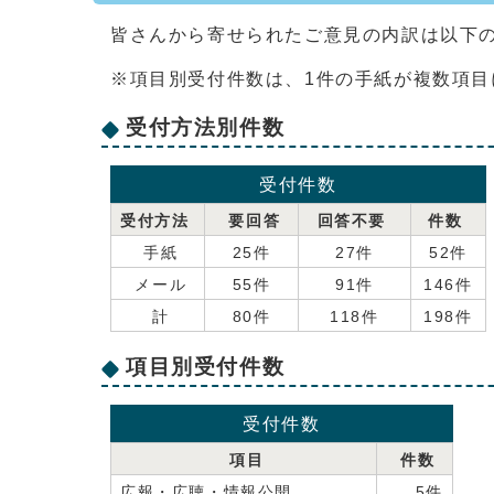
皆さんから寄せられたご意見の内訳は以下
※項目別受付件数は、1件の手紙が複数項
受付方法別件数
受付件数
受付方法
要回答
回答不要
件数
手紙
25件
27件
52件
メール
55件
91件
146件
計
80件
118件
198件
項目別受付件数
受付件数
項目
件数
広報・広聴・情報公開
5件