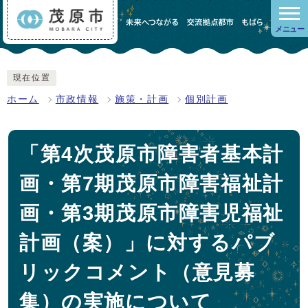
メニュー
現在位置
ホーム
市政情報
施策・計画
個別計画
「第4次茂原市障害者基本計
画・第7期茂原市障害福祉計
画・第3期茂原市障害児福祉
計画（案）」に対するパブ
リックコメント（意見募
集）の実施について