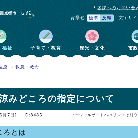
各課へのお問い合
文字サイ
背景色
標準
反転
・福祉
子育て・教育
観光・文化
市
医療
救急・救命
涼みどころの指定について
5月7日]
ID:8485
ソーシャルサイトへのリンクは別ウ
ころとは