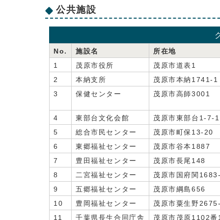
公共施設
No.
施設名
所在地
1
茂原市役所
茂原市道表1
2
本納支所
茂原市本納1741-1
3
保健センター
茂原市高師3001
4
東部台文化会館
茂原市東部台1-7-1
5
総合市民センター
茂原市町保13-20
6
東郷福祉センター
茂原市谷本1887
7
豊田福祉センター
茂原市長尾148
8
二宮福祉センター
茂原市国府関1683-
9
五郷福祉センター
茂原市綱島656
10
豊岡福祉センター
茂原市粟生野2675-
11
千葉県長生合同庁舎
茂原市茂原1102番