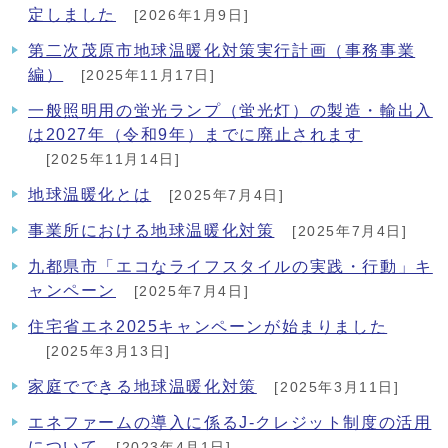
定しました
[2026年1月9日]
第二次茂原市地球温暖化対策実行計画（事務事業
編）
[2025年11月17日]
一般照明用の蛍光ランプ（蛍光灯）の製造・輸出入
は2027年（令和9年）までに廃止されます
[2025年11月14日]
地球温暖化とは
[2025年7月4日]
事業所における地球温暖化対策
[2025年7月4日]
九都県市「エコなライフスタイルの実践・行動」キ
ャンペーン
[2025年7月4日]
住宅省エネ2025キャンペーンが始まりました
[2025年3月13日]
家庭でできる地球温暖化対策
[2025年3月11日]
エネファームの導入に係るJ-クレジット制度の活用
について
[2023年4月1日]