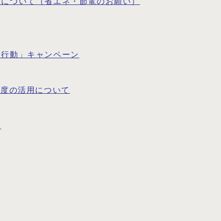
ジについて（省エネ・節電のお願い）
・行動」キャンペーン
制度の活用について
定