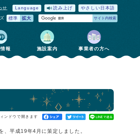
わせ
Language
読み上げ
やさしい日本語
ズ
標準
拡大
サイト内検索
政情報
施設案内
事業者の方へ
ィンドウで開きます
、平成19年4月に策定しました。