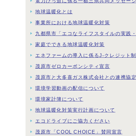
電力ひっ迫に係る一都三県共同メッセー
地球温暖化とは
事業所における地球温暖化対策
九都県市「エコなライフスタイルの実践
家庭でできる地球温暖化対策
エネファームの導入に係るJ-クレジット
茂原市ゼロカーボンシティ宣言
茂原市と大多喜ガス株式会社との連携協
環境学習動画の配信について
環境家計簿について
地球温暖化対策実行計画について
エコドライブにご協力ください
茂原市「COOL CHOICE」賛同宣言