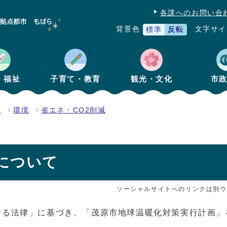
各課へのお問い合
文字サイ
背景色
標準
反転
・福祉
子育て・教育
観光・文化
市
境
環境
省エネ・CO2削減
について
ソーシャルサイトへのリンクは別ウ
る法律」に基づき、「茂原市地球温暖化対策実行計画」を