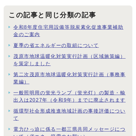
この記事と同じ分類の記事
令和8年度住宅用設備等脱炭素化促進事業補助
金のご案内
夏季の省エネルギーの取組について
茂原市地球温暖化対策実行計画（区域施策編）
を策定しました
第二次茂原市地球温暖化対策実行計画（事務事
業編）
一般照明用の蛍光ランプ（蛍光灯）の製造・輸
出入は2027年（令和9年）までに廃止されます
循環型社会形成推進地域計画の事後評価につい
て
電力ひっ迫に係る一都三県共同メッセージにつ