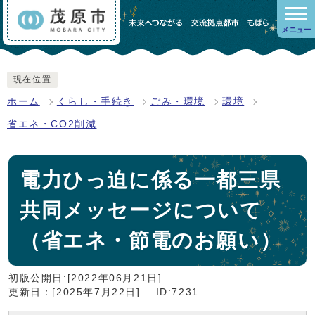
メニュー
現在位置
ホーム
くらし・手続き
ごみ・環境
環境
省エネ・CO2削減
電力ひっ迫に係る一都三県
共同メッセージについて
（省エネ・節電のお願い）
初版公開日:[2022年06月21日]
更新日：[2025年7月22日]
ID:7231