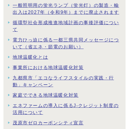
一般照明用の蛍光ランプ（蛍光灯）の製造・輸
出入は2027年（令和9年）までに廃止されます
循環型社会形成推進地域計画の事後評価につい
て
電力ひっ迫に係る一都三県共同メッセージにつ
いて（省エネ・節電のお願い）
地球温暖化とは
事業所における地球温暖化対策
九都県市「エコなライフスタイルの実践・行
動」キャンペーン
家庭でできる地球温暖化対策
エネファームの導入に係るJ-クレジット制度の
活用について
茂原市ゼロカーボンシティ宣言