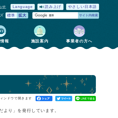
わせ
Language
読み上げ
やさしい日本語
ズ
標準
拡大
サイト内検索
政情報
施設案内
事業者の方へ
ィンドウで開きます
だより」を発行しています。