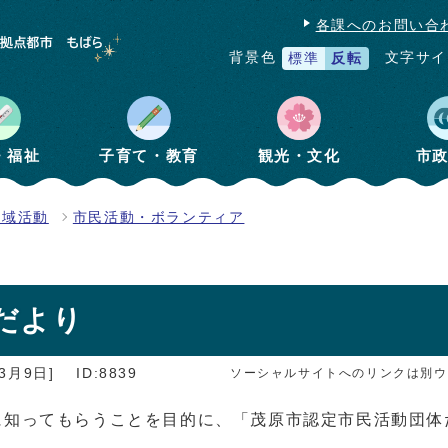
各課へのお問い合
文字サイ
背景色
標準
反転
・福祉
子育て・教育
観光・文化
市
地域活動
市民活動・ボランティア
だより
3月9日]
ID:8839
ソーシャルサイトへのリンクは別ウ
に知ってもらうことを目的に、「茂原市認定市民活動団体