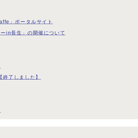
ffe」ポータルサイト
ーin長生」の開催について
会
ン【終了しました】
集