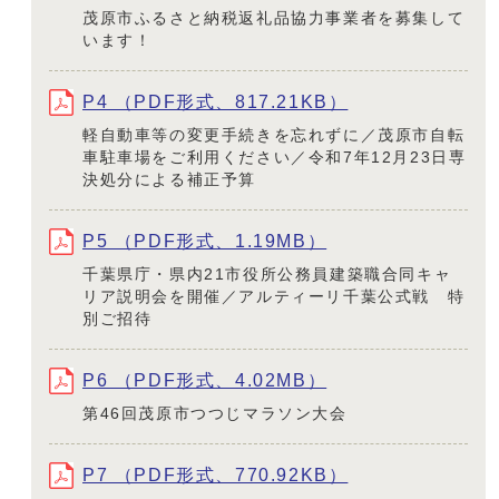
茂原市ふるさと納税返礼品協力事業者を募集して
います！
P4 （PDF形式、817.21KB）
軽自動車等の変更手続きを忘れずに／茂原市自転
車駐車場をご利用ください／令和7年12月23日専
決処分による補正予算
P5 （PDF形式、1.19MB）
千葉県庁・県内21市役所公務員建築職合同キャ
リア説明会を開催／アルティーリ千葉公式戦 特
別ご招待
P6 （PDF形式、4.02MB）
第46回茂原市つつじマラソン大会
P7 （PDF形式、770.92KB）