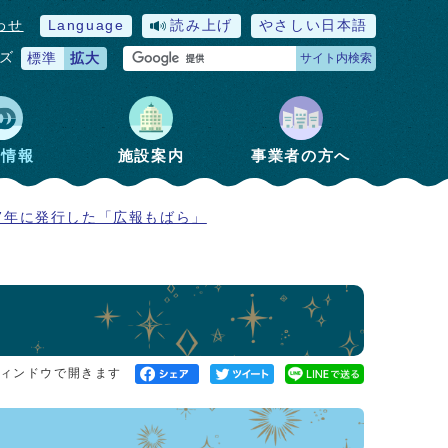
わせ
Language
読み上げ
やさしい日本語
ズ
標準
拡大
サイト内検索
政情報
施設案内
事業者の方へ
7年に発行した「広報もばら」
ィンドウで開きます