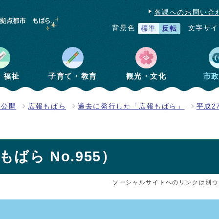
各課へのお問い合
文字サイ
背景色
標準
反転
・福祉
子育て・教育
観光・文化
市
報公開
広報もばら
過去に発行した「広報もばら」
平成2
ばら No.955）
ソーシャルサイトへのリンクは別ウ