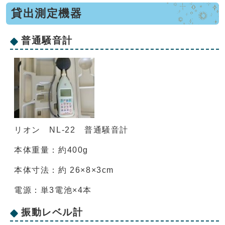
貸出測定機器
普通騒音計
リオン NL-22 普通騒音計
本体重量：約400g
本体寸法：約 26×8×3cm
電源：単3電池×4本
振動レベル計