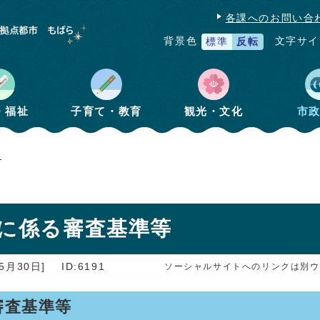
各課へのお問い合
文字サイ
背景色
標準
反転
・福祉
子育て・教育
観光・文化
市
会
可に係る審査基準等
5月30日]
ID:6191
ソーシャルサイトへのリンクは別ウ
審査基準等