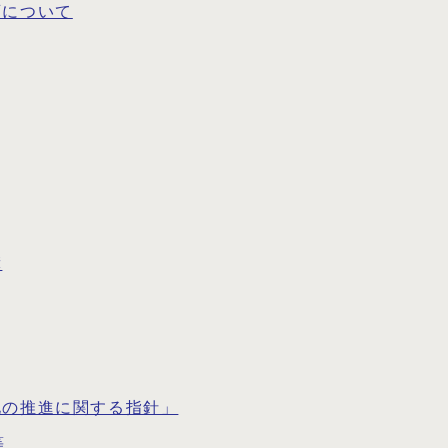
画について
簿
化の推進に関する指針」
等