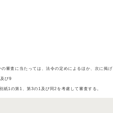
6
7
8
すかの審査に当たっては、法令の定めによるほか、次に掲
及び9
別紙1の第1、第3の1及び同2を考慮して審査する。