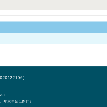
020122106）
601
日、年末年始は閉庁）