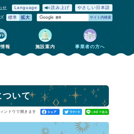
わせ
Language
読み上げ
やさしい日本語
ズ
標準
拡大
サイト内検索
政情報
施設案内
事業者の方へ
について
ィンドウで開きます