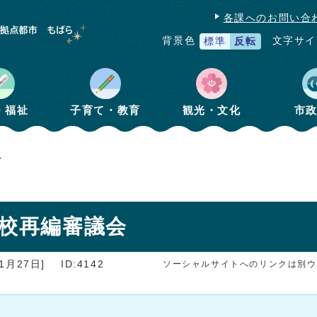
各課へのお問い合
文字サイ
背景色
標準
反転
・福祉
子育て・教育
観光・文化
市
編
学校再編審議会
1月27日]
ID:4142
ソーシャルサイトへのリンクは別ウ