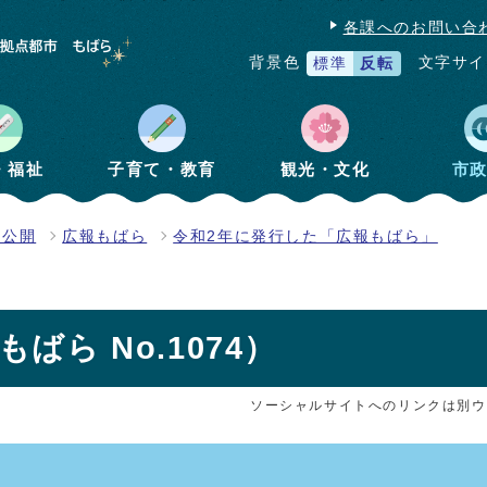
各課へのお問い合
文字サイ
背景色
標準
反転
・福祉
子育て・教育
観光・文化
市
報公開
広報もばら
令和2年に発行した「広報もばら」
ばら No.1074）
ソーシャルサイトへのリンクは別ウ