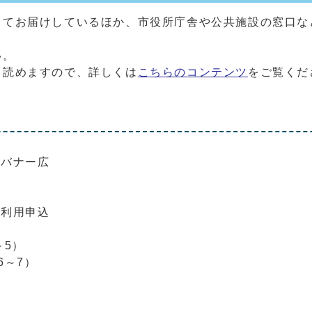
してお届けしているほか、市役所庁舎や公共施設の窓口な
。
い。
も読めますので、詳しくは
こちらのコンテンツ
をご覧くだ
にバナー広
？
の利用申込
）
～5）
6～7）