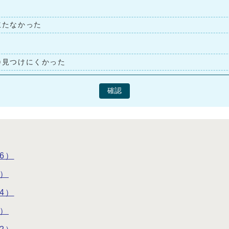
立たなかった
見つけにくかった
確認
6）
5）
4）
3）