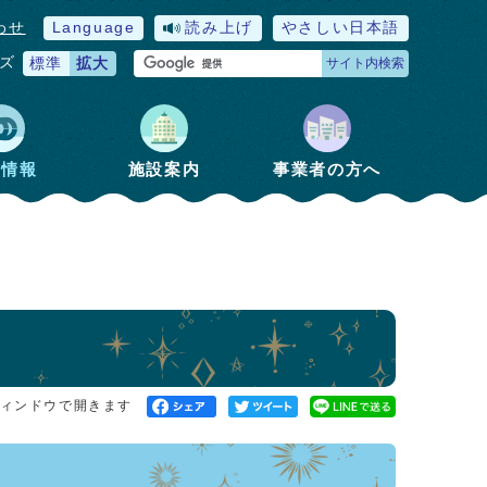
わせ
Language
読み上げ
やさしい日本語
ズ
標準
拡大
サイト内検索
政情報
施設案内
事業者の方へ
ィンドウで開きます