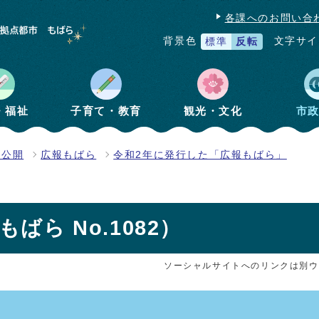
各課へのお問い合
文字サイ
背景色
標準
反転
・福祉
子育て・教育
観光・文化
市
報公開
広報もばら
令和2年に発行した「広報もばら」
ばら No.1082）
ソーシャルサイトへのリンクは別ウ