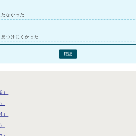
立たなかった
見つけにくかった
確認
6）
5）
4）
3）