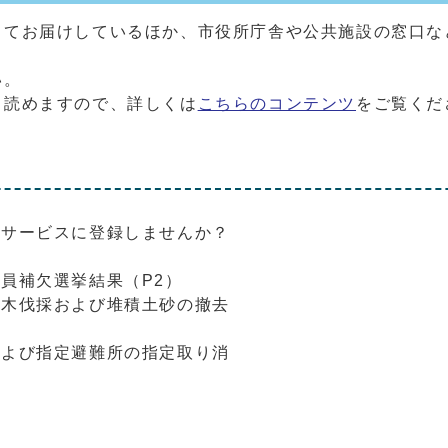
してお届けしているほか、市役所庁舎や公共施設の窓口な
。
い。
も読めますので、詳しくは
こちらのコンテンツ
をご覧くだ
ルサービスに登録しませんか？
員補欠選挙結果（P2）
竹木伐採および堆積土砂の撤去
および指定避難所の指定取り消
）