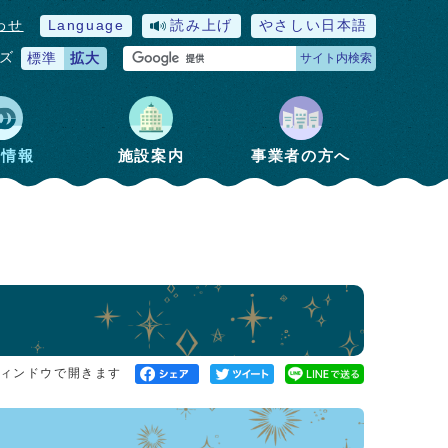
わせ
Language
読み上げ
やさしい日本語
ズ
標準
拡大
サイト内検索
政情報
施設案内
事業者の方へ
ィンドウで開きます