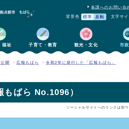
各課へのお問い合
文字サイ
背景色
標準
反転
・福祉
子育て・教育
観光・文化
市
報公開
広報もばら
令和2年に発行した「広報もばら」
もばら No.1096）
ソーシャルサイトへのリンクは別ウ