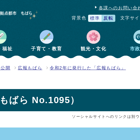
各課へのお問い合
文字サイ
背景色
標準
反転
・福祉
子育て・教育
観光・文化
市
報公開
広報もばら
令和2年に発行した「広報もばら」
ばら No.1095）
ソーシャルサイトへのリンクは別ウ