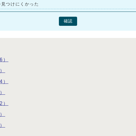
見つけにくかった
確認
6）
5）
4）
3）
2）
1）
0）