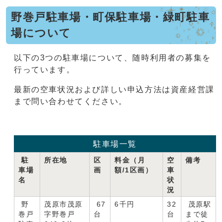
野巻戸駐車場・町保駐車場・緑町駐車
場について
以下の3つの駐車場について、随時利用者の募集を
行っています。
最新の空車状況および詳しい申込方法は資産経営課
まで問い合わせてください。
駐車場一覧
駐
所在地
区
料金（月
空
備考
車場
画
額/1区画）
車
名
状
況
野
茂原市茂原
67
6千円
32
茂原駅
巻戸
字野巻戸
台
台
まで徒