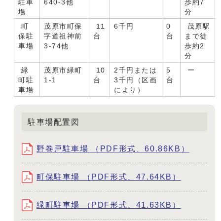
駐車
640-3他
歩約7
場
分
町
茂原市町保
11
6千円
0
茂原駅
保駐
字道祖神前
台
台
まで徒
車場
3-74他
歩約2
分
緑
茂原市緑町
10
2千円または
5
ー
町駐
1-1
台
3千円（区画
台
車場
により）
駐車場配置図
野巻戸駐車場 （PDF形式、60.86KB）
町保駐車場 （PDF形式、47.64KB）
緑町駐車場 （PDF形式、41.63KB）