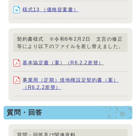
様式13 （価格提案書）
契約書様式 ※令和6年2月2日 文言の修正
等により以下のファイルを差し替えました。
基本協定書（案）（R6.2.2差替）
事業用（定期）借地権設定契約書（案）
（R6.2.2差替）
質問・回答
質問・回答及び関連資料