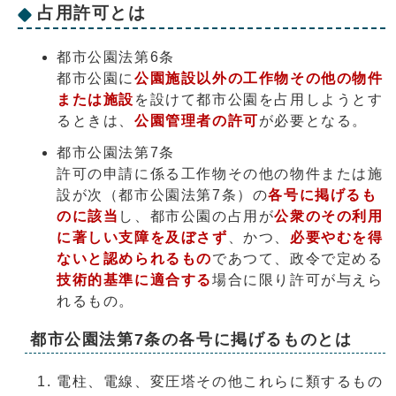
占用許可とは
都市公園法第6条
都市公園に
公園施設以外の工作物その他の物件
または施設
を設けて都市公園を占用しようとす
るときは、
公園管理者の許可
が必要となる。
都市公園法第7条
許可の申請に係る工作物その他の物件または施
設が次（都市公園法第7条）の
各号に掲げるも
のに該当
し、都市公園の占用が
公衆のその利用
に著しい支障を及ぼさず
、かつ、
必要やむを得
ないと認められるもの
であつて、政令で定める
技術的基準に適合する
場合に限り許可が与えら
れるもの。
都市公園法第7条の各号に掲げるものとは
電柱、電線、変圧塔その他これらに類するもの