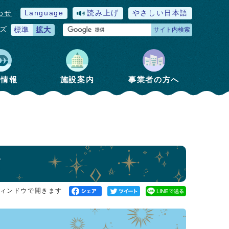
わせ
Language
読み上げ
やさしい日本語
ズ
標準
拡大
サイト内検索
政情報
施設案内
事業者の方へ
て
ィンドウで開きます