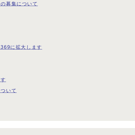
者の募集について
369に拡大します
ます
について