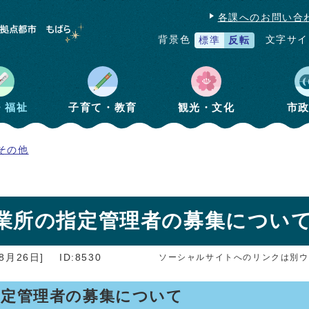
各課へのお問い合
文字サイ
背景色
標準
反転
・福祉
子育て・教育
観光・文化
市
その他
業所の指定管理者の募集につい
8月26日]
ID:8530
ソーシャルサイトへのリンクは別ウ
指定管理者の募集について