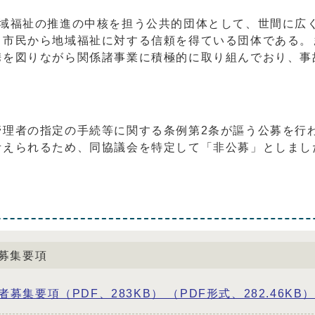
地域福祉の推進の中核を担う公共的団体として、世間に広
、市民から地域福祉に対する信頼を得ている団体である。
携を図りながら関係諸事業に積極的に取り組んでおり、事
管理者の指定の手続等に関する条例第2条が謳う公募を行
考えられるため、同協議会を特定して「非公募」としまし
募集要項
要項（PDF、283KB） （PDF形式、282.46KB）