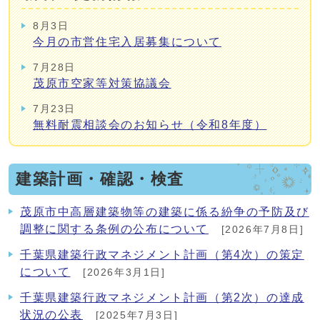
8月3日
今月の市営住宅入居募集について
7月28日
茂原市空家等対策協議会
7月23日
無料耐震相談会のお知らせ（令和8年度）
建築計画・確認・検査
茂原市中高層建築物等の建築に係る紛争の予防及び
調整に関する条例の公布について
[2026年7月8日]
千葉県建築行政マネジメント計画（第4次）の策定
について
[2026年3月1日]
千葉県建築行政マネジメント計画（第2次）の達成
状況の公表
[2025年7月3日]