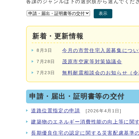
各課のジャンルは下の選択肢から選んでくだ
表示
新着・更新情報
今月の市営住宅入居募集につい
8月3日
茂原市空家等対策協議会
7月28日
無料耐震相談会のお知らせ（令
7月23日
申請・届出・証明書等の交付
道路位置指定の申請
[2026年4月1日]
建築物のエネルギー消費性能の向上等に関
長期優良住宅の認定に関する災害配慮基準