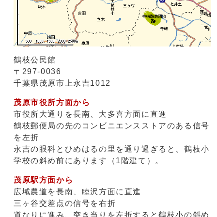
鶴枝公民館
〒297-0036
千葉県茂原市上永吉1012
茂原市役所方面から
市役所大通りを長南、大多喜方面に直進
鶴枝郵便局の先のコンビニエンスストアのある信号
を左折
永吉の眼科とひめはるの里を通り過ぎると、鶴枝小
学校の斜め前にあります（1階建て）。
茂原駅方面から
広域農道を長南、睦沢方面に直進
三ヶ谷交差点の信号を右折
道なりに進み、突き当りを左折すると鶴枝小の斜め