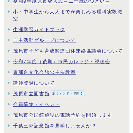
令和9年茂原市成人式～二十歳のつどい～
小・中学生から大人までが楽しめる理科実験教
室
生涯学習ガイドブック
自主活動グループについて
茂原市子ども育成関連団体連絡協議会について
令和7年度（後期）市民カレッジ・視聴会
東部台文化会館の主催教室
講師登録について
茂原市立図書館
別ウィンドウで開く
会員募集・イベント
茂原市公民館施設の電話予約を開始します
千葉三郎記念館を見学しませんか？