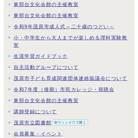
東部台文化会館の主催教室
東部台文化会館の主催教室
令和9年茂原市成人式～二十歳のつどい～
小・中学生から大人までが楽しめる理科実験教
室
生涯学習ガイドブック
自主活動グループについて
茂原市子ども育成関連団体連絡協議会について
令和7年度（後期）市民カレッジ・視聴会
東部台文化会館の主催教室
講師登録について
茂原市立図書館
別ウィンドウで開く
会員募集・イベント