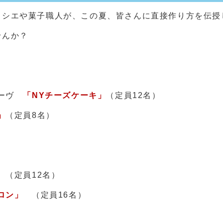
ィシエや菓子職人が、この夏、皆さんに直接作り方を伝授
せんか？
レーヴ
「NYチーズケーキ」
（定員12名）
」
（定員8名）
」
（定員12名）
カロン」
（定員16名）