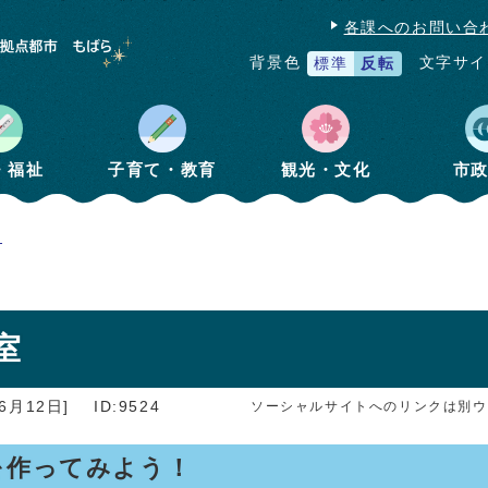
各課へのお問い合
文字サイ
背景色
標準
反転
・福祉
子育て・教育
観光・文化
市
習
室
6月12日]
ID:9524
ソーシャルサイトへのリンクは別ウ
を作ってみよう！