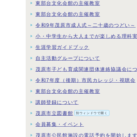
東部台文化会館の主催教室
東部台文化会館の主催教室
令和9年茂原市成人式～二十歳のつどい～
小・中学生から大人までが楽しめる理科
生涯学習ガイドブック
自主活動グループについて
茂原市子ども育成関連団体連絡協議会に
令和7年度（後期）市民カレッジ・視聴会
東部台文化会館の主催教室
講師登録について
茂原市立図書館
別ウィンドウで開く
会員募集・イベント
茂原市公民館施設の電話予約を開始しま