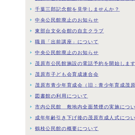
千葉三郎記念館を見学しませんか？
中央公民館廃止のお知らせ
東部台文化会館の自主クラブ
職員「出前講座」について
中央公民館廃止のお知らせ
茂原市公民館施設の電話予約を開始しま
茂原市子ども会育成連合会
茂原市青少年育成会（旧：青少年育成茂
図書館の利用について
市内公民館 敷地内全面禁煙の実施につ
成年年齢引き下げ後の茂原市成人式につ
鶴枝公民館の概要について