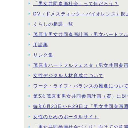
「男女共同参画社会」って何だろう？
DV（ドメスティック・バイオレンス）防
くらしの相談一覧
茂原市男女共同参画計画（男女ハートフ
用語集
リンク集
茂原市ハートフルフェスタ（男女共同参
女性デジタル人材育成について
ワーク・ライフ・バランスの推進につい
第5次茂原市男女共同参画計画（案）に対
毎年6月23日から29日は「男女共同参画
女性のためのポータルサイト
「男女共同参画社会づくりに向けての意