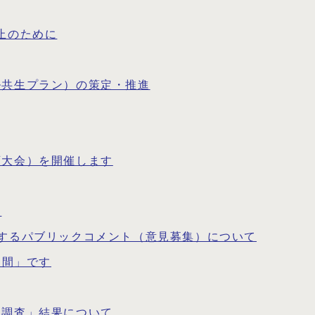
止のために
ル共生プラン）の策定・推進
画大会）を開催します
て
するパブリックコメント（意見募集）について
週間」です
識調査」結果について