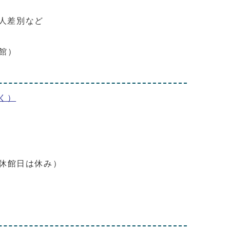
人差別など
館）
く）
休館日は休み）