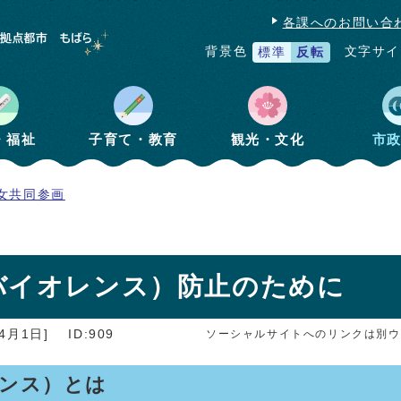
各課へのお問い合
文字サイ
背景色
標準
反転
・福祉
子育て・教育
観光・文化
市
女共同参画
バイオレンス）防止のために
4月1日]
ID:909
ソーシャルサイトへのリンクは別ウ
レンス）とは