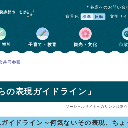
各課へのお問い合
文字サイ
背景色
標準
反転
・福祉
子育て・教育
観光・文化
市
女共同参画
らの表現ガイドライン」
ソーシャルサイトへのリンクは別ウ
現ガイドライン～何気ないその表現、ちょ