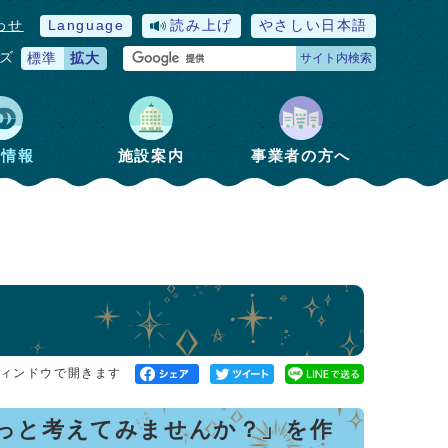
わせ
Language
読み上げ
やさしい日本語
ズ
標準
拡大
サイト内検索
政情報
施設案内
事業者の方へ
ィンドウで開きます
っと考えてみませんか？」を作