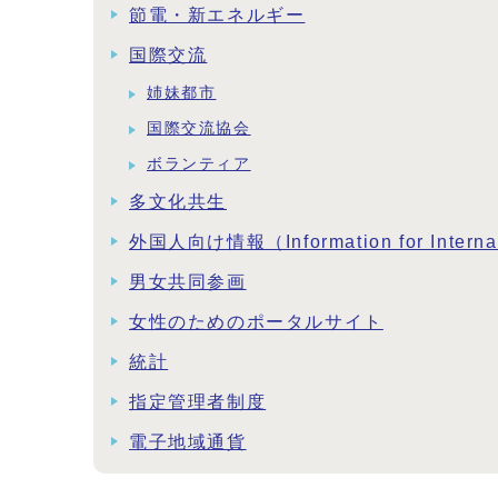
節電・新エネルギー
国際交流
姉妹都市
国際交流協会
ボランティア
多文化共生
外国人向け情報（Information for Interna
男女共同参画
女性のためのポータルサイト
統計
指定管理者制度
電子地域通貨