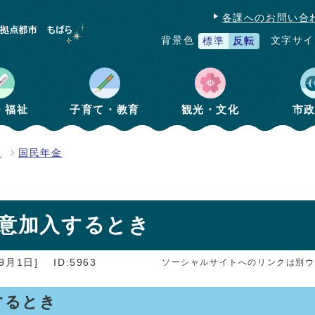
各課へのお問い合
文字サイ
背景色
標準
反転
・福祉
子育て・教育
観光・文化
市
険
国民年金
任意加入するとき
9月1日]
ID:5963
ソーシャルサイトへのリンクは別ウ
するとき