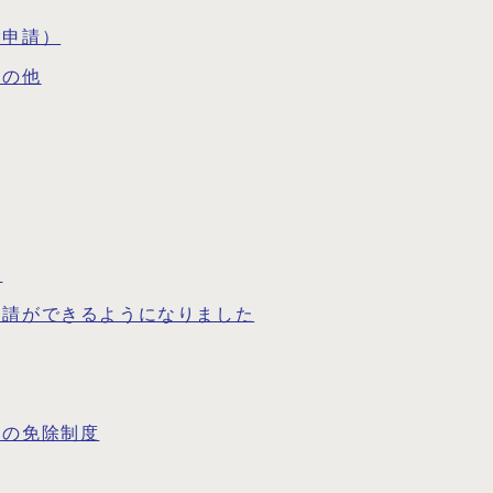
除申請）
その他
て
申請ができるようになりました
間の免除制度