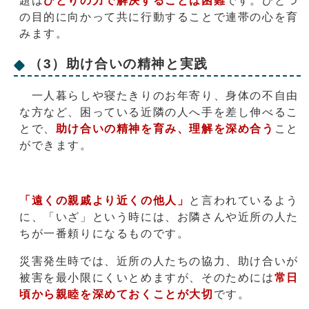
題は
ひとりの力で解決することは困難
です。ひとつ
の目的に向かって共に行動することで連帯の心を育
みます。
（3）助け合いの精神と実践
一人暮らしや寝たきりのお年寄り、身体の不自由
な方など、困っている近隣の人へ手を差し伸べるこ
とで、
助け合いの精神を育み、理解を深め合う
こと
ができます。
「遠くの親戚より近くの他人」
と言われているよう
に、「いざ」という時には、お隣さんや近所の人た
ちが一番頼りになるものです。
災害発生時では、近所の人たちの協力、助け合いが
被害を最小限にくいとめますが、そのためには
常日
頃から親睦を深めておくことが大切
です。