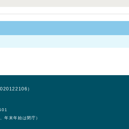
020122106）
601
日、年末年始は閉庁）