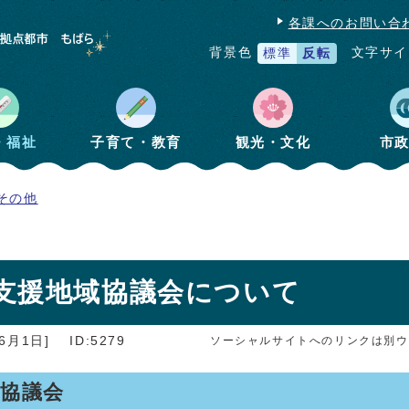
各課へのお問い合
文字サイ
背景色
標準
反転
・福祉
子育て・教育
観光・文化
市
その他
支援地域協議会について
6月1日]
ID:5279
ソーシャルサイトへのリンクは別ウ
域協議会