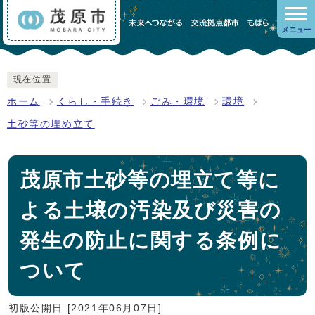
メニュー
現在位置
ホーム
くらし・手続き
ごみ・環境
環境
土砂等の埋め立て
茂原市土砂等の埋立て等に
よる土壌の汚染及び災害の
発生の防止に関する条例に
ついて
初版公開日:[2021年06月07日]