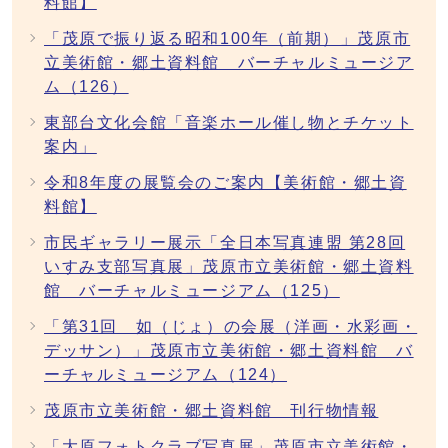
料館】
「茂原で振り返る昭和100年（前期）」茂原市
立美術館・郷土資料館 バーチャルミュージア
ム（126）
東部台文化会館「音楽ホール催し物とチケット
案内」
令和8年度の展覧会のご案内【美術館・郷土資
料館】
市民ギャラリー展示「全日本写真連盟 第28回
いすみ支部写真展」茂原市立美術館・郷土資料
館 バーチャルミュージアム（125）
「第31回 如（じょ）の会展（洋画・水彩画・
デッサン）」茂原市立美術館・郷土資料館 バ
ーチャルミュージアム（124）
茂原市立美術館・郷土資料館 刊行物情報
「大原フォトクラブ写真展」茂原市立美術館・