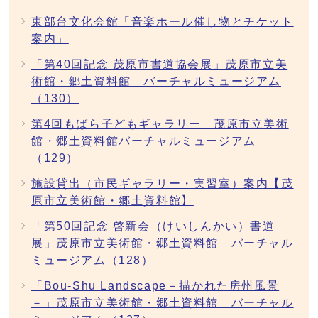
東部台文化会館「音楽ホール催し物とチケット
案内」
「第40回記念 茂原市書道協会展」茂原市立美
術館・郷土資料館 バーチャルミュージアム
（130）
第4回もばら子どもギャラリー 茂原市立美術
館・郷土資料館バーチャルミュージアム
（129）
施設貸出（市民ギャラリー・実習室）案内【茂
原市立美術館・郷土資料館】
「第50回記念 啓新会（けいしんかい）書道
展」茂原市立美術館・郷土資料館 バーチャル
ミュージアム（128）
「Bou-Shu Landscape－描かれた房州風景
－」茂原市立美術館・郷土資料館 バーチャル