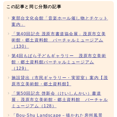
この記事と同じ分類の記事
東部台文化会館「音楽ホール催し物とチケット
案内」
「第40回記念 茂原市書道協会展」茂原市立美
術館・郷土資料館 バーチャルミュージアム
（130）
第4回もばら子どもギャラリー 茂原市立美術
館・郷土資料館バーチャルミュージアム
（129）
施設貸出（市民ギャラリー・実習室）案内【茂
原市立美術館・郷土資料館】
「第50回記念 啓新会（けいしんかい）書道
展」茂原市立美術館・郷土資料館 バーチャル
ミュージアム（128）
「Bou-Shu Landscape－描かれた房州風景